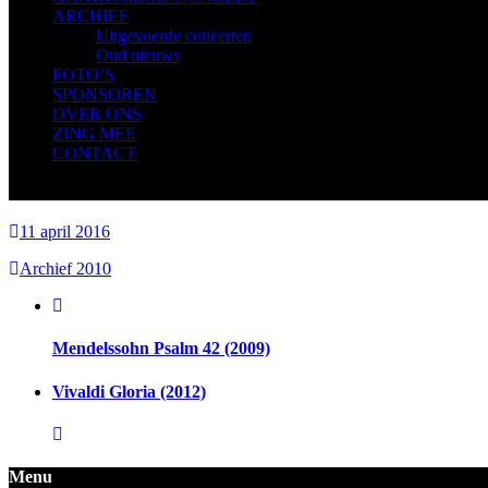
ARCHIEF
Uitgevoerde concerten
Oud nieuws
FOTO’S
SPONSOREN
OVER ONS
ZING MEE
CONTACT
11 april 2016
Archief 2010
Mendelssohn Psalm 42 (2009)
Vivaldi Gloria (2012)
Menu