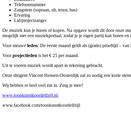
Telefoonnummer
Zangstem (sopraan, alt, tenor, bas)
Ervaring
Lid/projectzanger
De muziek kun je huren of kopen. Na opgave wordt dit door onze muzi
mogelijk met een muziekportaal, zodat je je eigen partij kan horen en 
Voor nieuwe
leden
: De eerste maand geldt als (gratis) proeftijd – va
Voor
projectleden
is het € 25 per maand.
Uit te voeren muziek wordt apart in rekening gebracht.
Onze dirigent Vincent Hensen-Oosterdijk zal zo nodig een korte stemte
Wij hebben er heel veel zin in. Zing je mee?
www.toonkunstkoordelfzijl.nl
.
www.facebook.com/toonkunstkoordelfzijl