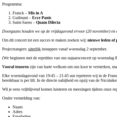
Programma:
Franck –
Mis in A
Guilmant –
Ecce Panis
Saint-Saens –
Quam Dilecta
Doorgaans houden we op de vrijdagavond ervoor (20 november) en 
Om dit concert tot een succes te maken zoeken wij:
nieuwe leden of
Projectzangers:
uiterlijk
instappen vanaf woensdag 2 september.
(We beginnen met de repetities van ons najaarsconcert op woensdag 8 
Vooral tenoren
zijn van harte welkom om ons koor te versterken, maa
Elke woensdagavond van 19:45 – 21:45 uur repeteren wij in de Franse
bereikbaar is per lift. In de directe nabijheid en opzij van de Nicolaike
Wil je eens vrijblijvend komen luisteren en meezingen tijdens onze r
Onder vermelding van:
Naam
Adres
Emailadres