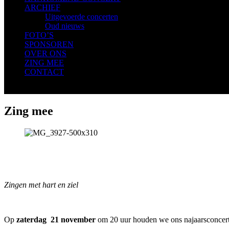
ARCHIEF
Uitgevoerde concerten
Oud nieuws
FOTO’S
SPONSOREN
OVER ONS
ZING MEE
CONTACT
Zing mee
ZING M
Zingen met hart en ziel
Op
zaterdag 21 november
om 20 uur houden we ons najaarsconcert