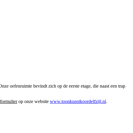
ze oefenruimte bevindt zich op de eerste etage, die naast een trap
tformulier
op onze website
www.toonkunstkoordelfzijl.nl
.