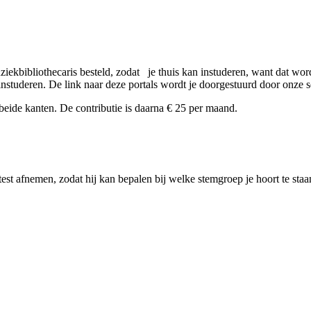
ekbibliothecaris besteld, zodat je thuis kan instuderen, want dat wo
instuderen. De link naar deze portals wordt je doorgestuurd door onze se
n beide kanten. De contributie is daarna € 25 per maand.
st afnemen, zodat hij kan bepalen bij welke stemgroep je hoort te staa