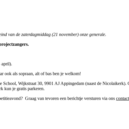
eind van de zaterdagmiddag
(21 november) onze generale.
 projectzangers.
april).
r ook als sopraan, alt of bas ben je welkom!
 School, Wijkstraat 30, 9901 AJ Appingedam (naast de Nicolaikerk). On
rk kun je gratis parkeren.
epetitieavond? Graag van tevoren een berichtje versturen via ons
contac