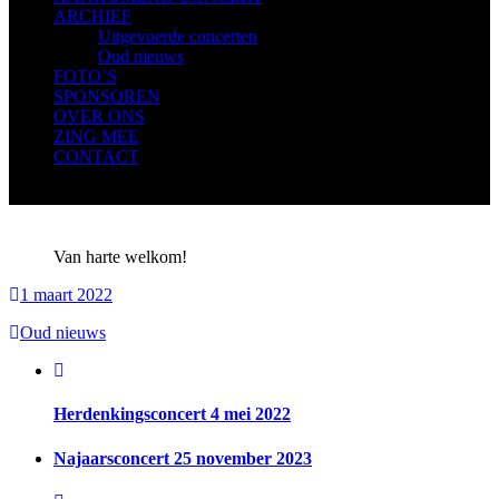
ARCHIEF
Uitgevoerde concerten
Oud nieuws
FOTO’S
SPONSOREN
OVER ONS
ZING MEE
CONTACT
Van harte welkom!
1 maart 2022
Oud nieuws
Herdenkingsconcert 4 mei 2022
Najaarsconcert 25 november 2023