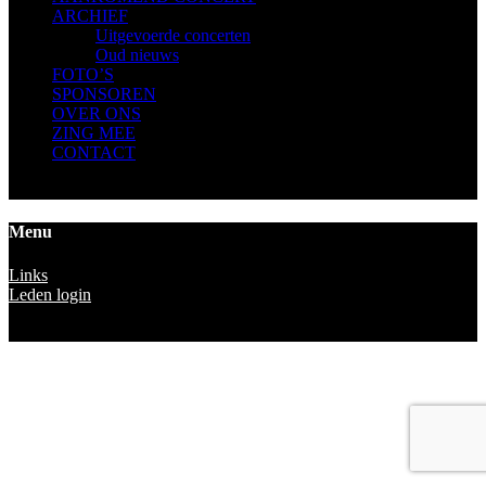
ARCHIEF
Uitgevoerde concerten
Oud nieuws
FOTO’S
SPONSOREN
OVER ONS
ZING MEE
CONTACT
Menu
Links
Leden login