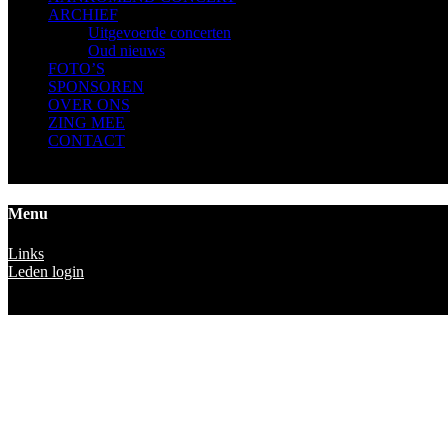
ARCHIEF
Uitgevoerde concerten
Oud nieuws
FOTO’S
SPONSOREN
OVER ONS
ZING MEE
CONTACT
Menu
Links
Leden login