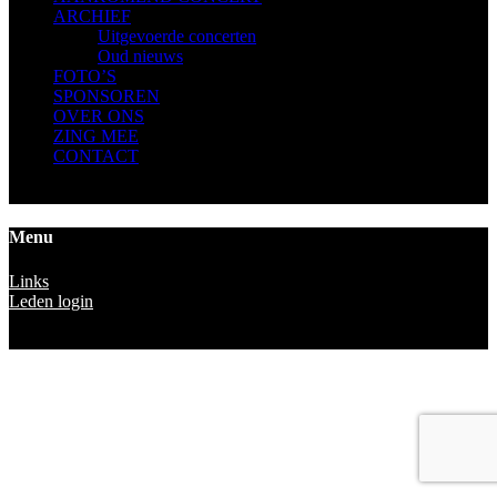
ARCHIEF
Uitgevoerde concerten
Oud nieuws
FOTO’S
SPONSOREN
OVER ONS
ZING MEE
CONTACT
Menu
Links
Leden login