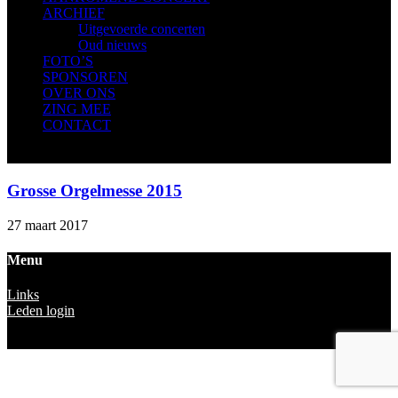
ARCHIEF
Uitgevoerde concerten
Oud nieuws
FOTO’S
SPONSOREN
OVER ONS
ZING MEE
CONTACT
Grosse Orgelmesse 2015
27 maart 2017
Menu
Links
Leden login